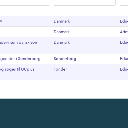
UV
Danmark
Edu
Danmark
Admi
nderviser i dansk som
Danmark
Edu
rogcenter i Sønderborg
Sønderborg
Edu
g søges til UCplus i
Tønder
Edu