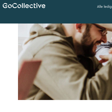
Alle
Alle ledi
ledige
stillinger
UCplus