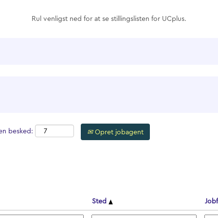
Rul venligst ned for at se stillingslisten for UCplus.
 en besked:
Opret jobagent
Sted
Job