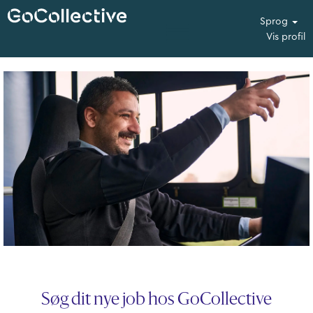
Sprog
Vis profil
Alle
ledige
stillinger
GoCollective
Søg dit nye job hos GoCollective