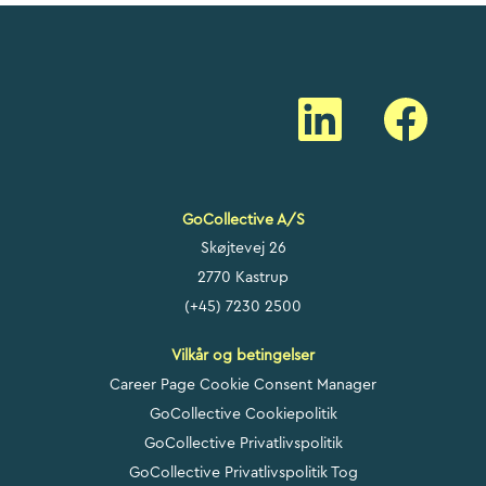
Å
Å
b
b
n
n
e
e
r
r
i
i
e
e
n
n
GoCollective A/S
n
n
y
y
Skøjtevej 26
f
f
a
a
2770 Kastrup
n
n
e
e
(+45) 7230 2500
.
.
Vilkår og betingelser
Career Page Cookie Consent Manager
GoCollective Cookiepolitik
GoCollective Privatlivspolitik
GoCollective Privatlivspolitik Tog